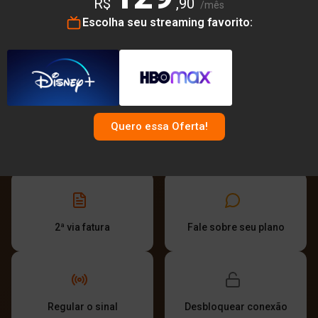
R$
,90
/mês
Escolha seu streaming favorito:
#ONDETEAJUDAMOS
aqui você resolve
com um clique
É só clicar que já abre a caminho da solução. Na
Quero essa Oferta!
Wavemax Internet a gente resolve com agilidade!
2ª via fatura
Fale sobre seu plano
Regular o sinal
Desbloquear conexão